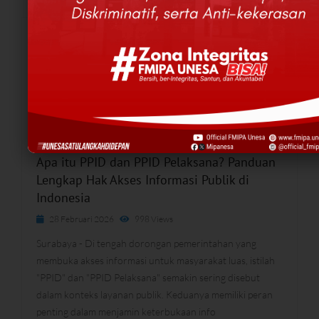
LIHAT BERITA SELENGKAPNYA
Apa itu PPID dan PPID Pelaksana? Panduan
Lengkap Hak Akses Informasi Publik di
Indonesia
28 Februari 2026
998 Views
Surabaya - Di tengah dorongan pemerintahan yang
membuka akses informasi untuk masyarakat luas, istilah
"PPID" dan "PPID Pelaksana" semakin sering disebut
dalam konteks layanan publik. Keduanya memiliki peran
penting dalam menjamin keterbukaan info