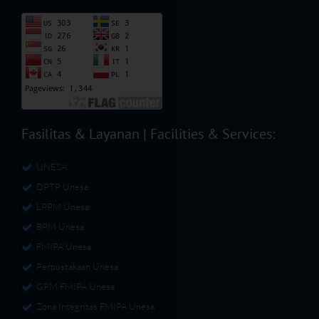
Fasilitas & Layanan | Facilities & Services:
UNESA
DPTP Unesa
LPPM Unesa
BPM Unesa
FMIPA Unesa
Perpustakaan Unesa
GPM FMIPA Unesa
Zona Integritas FMIPA Unesa